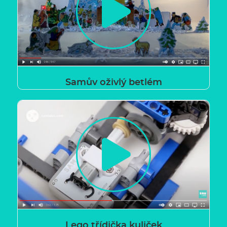
Samův oživlý betlém
Lego třídička kuliček