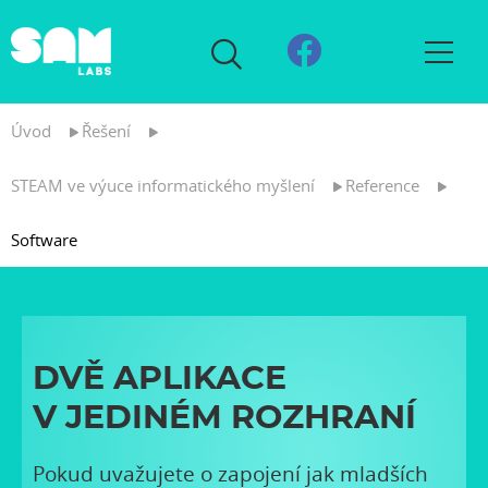
Úvod
Řešení
STEAM ve výuce informatického myšlení
Reference
Software
DVĚ APLIKACE
V JEDINÉM ROZHRANÍ
Pokud uvažujete o zapojení jak mladších